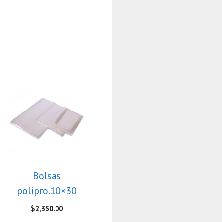
Bolsas
polipro.10×30
$
2,350.00