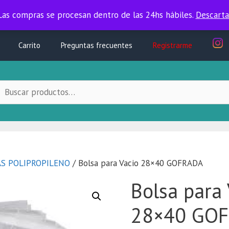
Las compras se procesan dentro de las 24hs hábiles.
Las compras se procesan dentro de las 24hs hábiles.
Descarta
Carrito
Preguntas frecuentes
Registrarme
uscar
ocal:
S POLIPROPILENO
/ Bolsa para Vacio 28×40 GOFRADA
Bolsa para 
28×40 GO