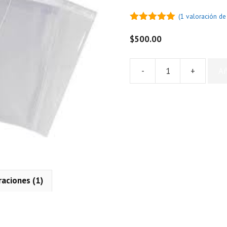
(
1
valoración de 
5.00
de 5
$
500.00
-
+
Añ
Bolsa
para
Vacio
28x40
GOFRADA
cantidad
raciones (1)
n