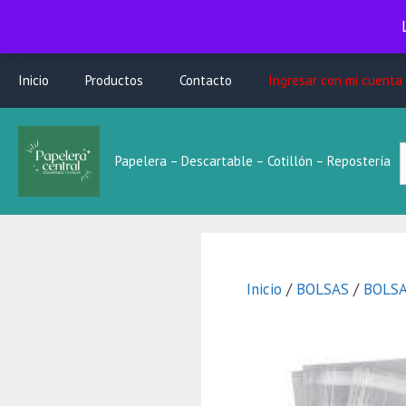
Saltar
Inicio
Productos
Contacto
Ingresar con mi cuenta
al
contenido
B
Papelera – Descartable – Cotillón – Repostería
L
Inicio
/
BOLSAS
/
BOLSA