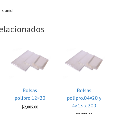
 x unid
elacionados
Bolsas
Bolsas
polipro.12×20
polipro.04×20 y
4×15 x 200
$
2,005.00