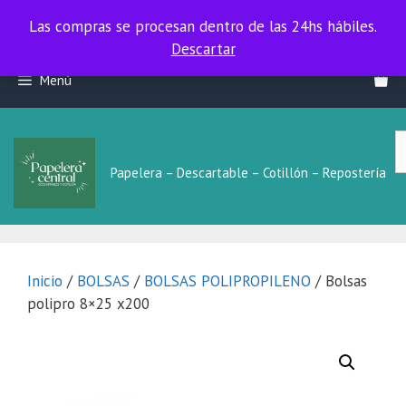
Las compras se procesan dentro de las 24hs hábiles.
Las compras se procesan dentro de las 24hs hábiles.
Descartar
Saltar
Menú
al
contenido
B
L
Papelera – Descartable – Cotillón – Repostería
Inicio
/
BOLSAS
/
BOLSAS POLIPROPILENO
/ Bolsas
polipro 8×25 x200