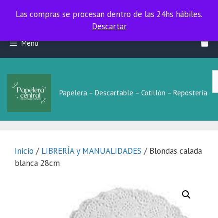
Las compras se procesan dentro de las 24hs hábiles.
Las compras se procesan dentro de las 24hs hábiles.
Descartar
Saltar
Menú
al
contenido
B
L
Papelera – Descartable – Cotillón – Repostería
Inicio
/
LIBRERÍA y MANUALIDADES
/ Blondas calada
blanca 28cm