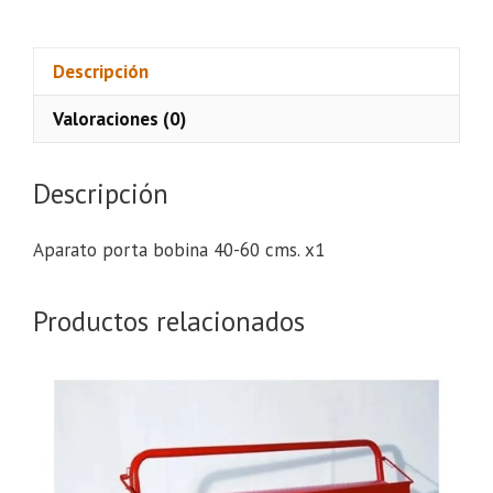
bobina
40-
60
Descripción
cms.
Valoraciones (0)
x1
cantidad
Descripción
Aparato porta bobina 40-60 cms. x1
Productos relacionados