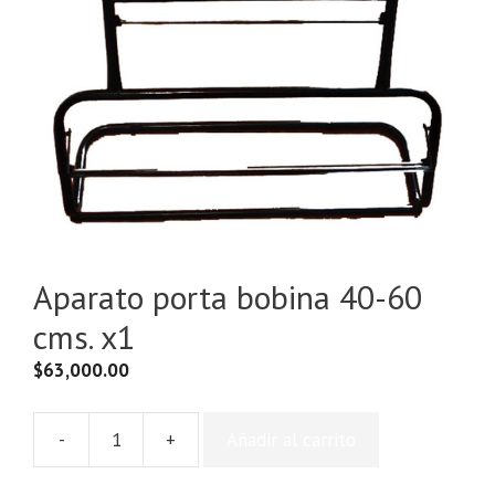
Aparato porta bobina 40-60
cms. x1
$
63,000.00
-
+
Añadir al carrito
Aparato
porta