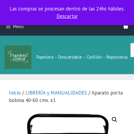
Las compras se procesan dentro de las 24hs hábiles.
Las compras se procesan dentro de las 24hs hábiles.
Descartar
Saltar
Menú
al
contenido
B
L
Papelera – Descartable – Cotillón – Repostería
Inicio
/
LIBRERÍA y MANUALIDADES
/ Aparato porta
bobina 40-60 cms. x1