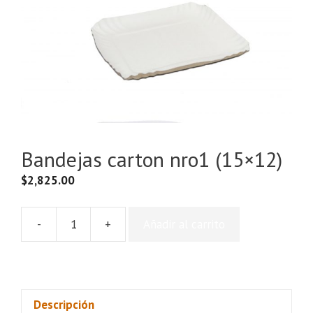
Bandejas carton nro1 (15×12)
$
2,825.00
-
+
Añadir al carrito
Bandejas
carton
nro1
(15×12)
cantidad
Descripción