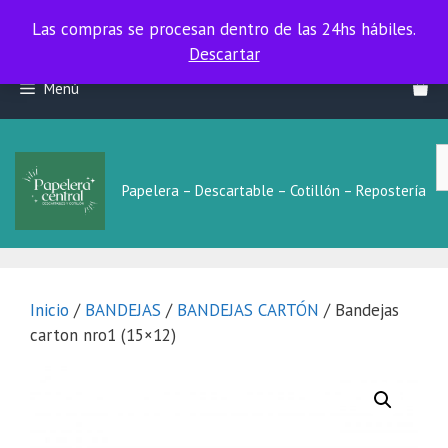
Las compras se procesan dentro de las 24hs hábiles.
Las compras se procesan dentro de las 24hs hábiles.
Descartar
Saltar
Menú
al
contenido
B
L
Papelera – Descartable – Cotillón – Repostería
Inicio
/
BANDEJAS
/
BANDEJAS CARTÓN
/ Bandejas
carton nro1 (15×12)