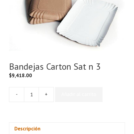
Bandejas Carton Sat n 3
$
9,418.00
-
+
Añadir al carrito
Bandejas
Carton
Sat
n
3
Descripción