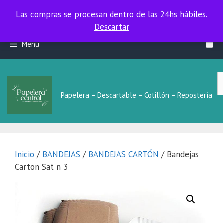
Las compras se procesan dentro de las 24hs hábiles.
Las compras se procesan dentro de las 24hs hábiles.
Descartar
Saltar
Menú
al
contenido
B
L
Papelera – Descartable – Cotillón – Repostería
Inicio
/
BANDEJAS
/
BANDEJAS CARTÓN
/ Bandejas
Carton Sat n 3