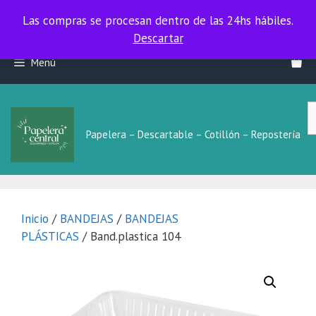
Las compras se procesan dentro de las 24hs hábiles.
Las compras se procesan dentro de las 24hs hábiles.
Descartar
Saltar
Menú
al
contenido
B
L
Papelera – Descartable – Cotillón – Repostería
Inicio
/
BANDEJAS
/
BANDEJAS
PLÁSTICAS
/ Band.plastica 104