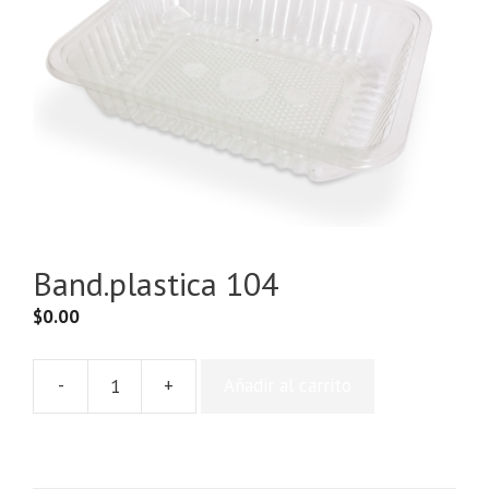
Band.plastica 104
$
0.00
-
+
Añadir al carrito
Band.plastica
104
cantidad