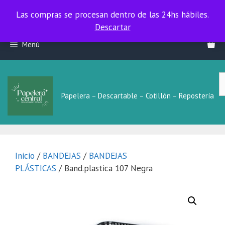
Las compras se procesan dentro de las 24hs hábiles.
Las compras se procesan dentro de las 24hs hábiles.
Descartar
Saltar
Menú
al
contenido
B
L
Papelera – Descartable – Cotillón – Repostería
Inicio
/
BANDEJAS
/
BANDEJAS
PLÁSTICAS
/ Band.plastica 107 Negra