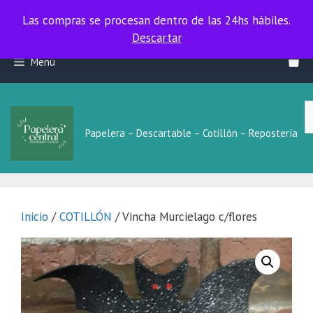
Las compras se procesan dentro de las 24hs hábiles.
Las compras se procesan dentro de las 24hs hábiles.
Descartar
Saltar
Menú
al
contenido
B
L
Papelera – Descartable – Cotillón – Repostería
Inicio
/
COTILLÓN
/ Vincha Murcielago c/flores