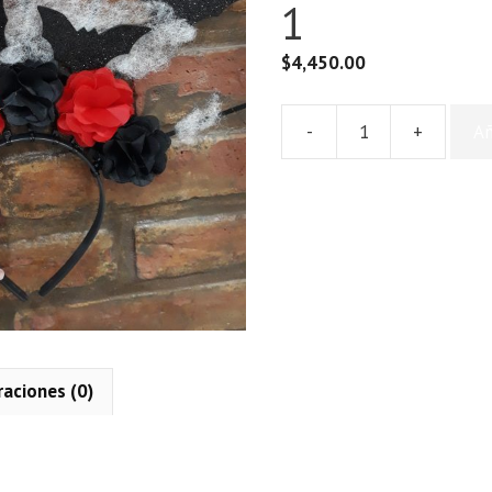
1
$
4,450.00
-
+
Añ
Vincha
Halloween
Flores
y
Murcielago
x
1
cantidad
raciones (0)
n