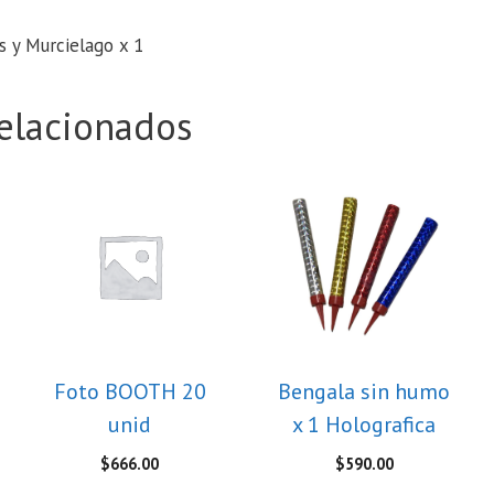
 y Murcielago x 1
elacionados
Foto BOOTH 20
Bengala sin humo
unid
x 1 Holografica
$
666.00
$
590.00