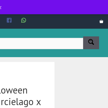
r
loween
rcielago x