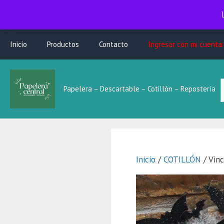
Saltar
Inicio
Productos
Contacto
Ingresar con mi cuenta
al
contenido
B
Papelera – Descartable – Cotillón – Repostería
L
Inicio
/
COTILLÓN
/ Vinc