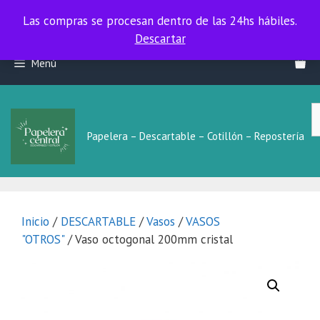
Las compras se procesan dentro de las 24hs hábiles.
Las compras se procesan dentro de las 24hs hábiles.
Descartar
Saltar
Menú
al
contenido
B
L
Papelera – Descartable – Cotillón – Repostería
Inicio
/
DESCARTABLE
/
Vasos
/
VASOS
"OTROS"
/ Vaso octogonal 200mm cristal