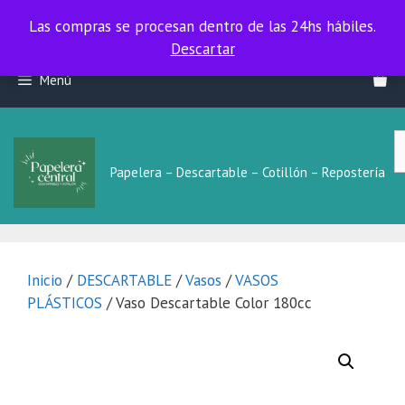
Las compras se procesan dentro de las 24hs hábiles.
Las compras se procesan dentro de las 24hs hábiles.
Descartar
Saltar
Menú
al
contenido
B
L
Papelera – Descartable – Cotillón – Repostería
Inicio
/
DESCARTABLE
/
Vasos
/
VASOS
PLÁSTICOS
/ Vaso Descartable Color 180cc