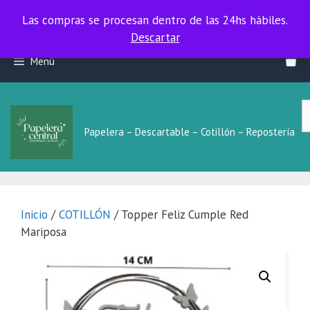
Las compras se procesan dentro de las 24hs hábiles.
Las compras se procesan dentro de las 24hs hábiles.
Descartar
Saltar
Menú
al
contenido
B
L
Papelera – Descartable – Cotillón – Repostería
Inicio
/
COTILLÓN
/ Topper Feliz Cumple Red
Mariposa