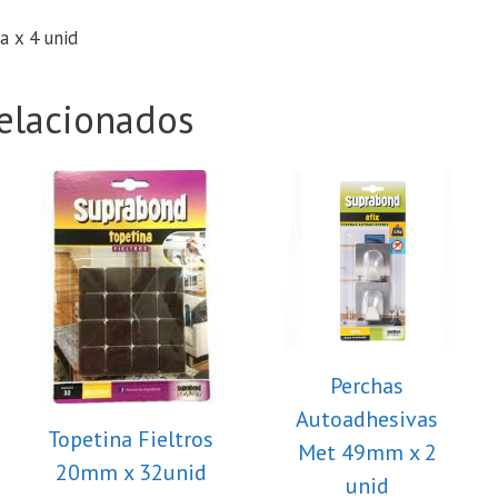
a x 4 unid
elacionados
Perchas
Autoadhesivas
Topetina Fieltros
Met 49mm x 2
20mm x 32unid
unid