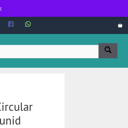
r
ircular
 unid