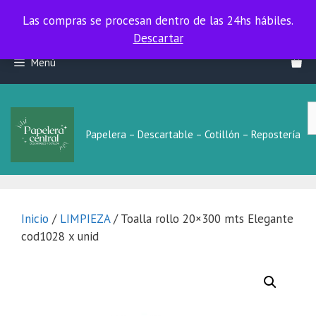
Las compras se procesan dentro de las 24hs hábiles.
Las compras se procesan dentro de las 24hs hábiles.
Descartar
Saltar
Menú
al
contenido
B
L
Papelera – Descartable – Cotillón – Repostería
Inicio
/
LIMPIEZA
/ Toalla rollo 20×300 mts Elegante
cod1028 x unid