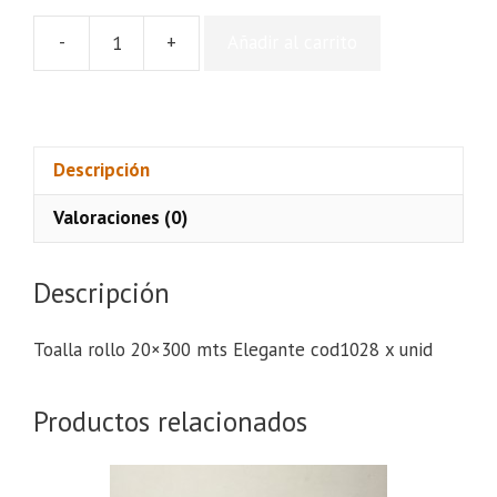
-
+
Añadir al carrito
Toalla
rollo
20x300
mts
Elegante
Descripción
cod1028
Valoraciones (0)
x
unid
cantidad
Descripción
Toalla rollo 20×300 mts Elegante cod1028 x unid
Productos relacionados