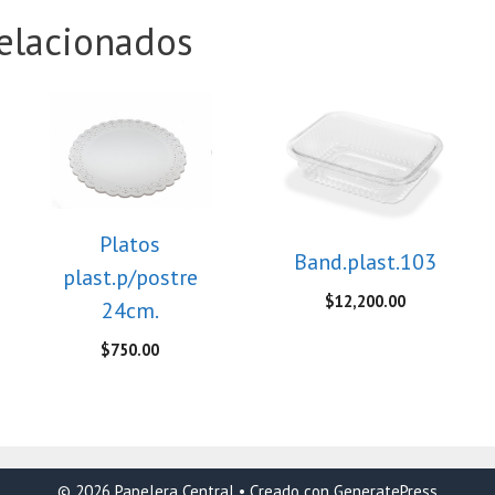
elacionados
Platos
Band.plast.103
plast.p/postre
$
12,200.00
24cm.
$
750.00
© 2026 Papelera Central
• Creado con
GeneratePress