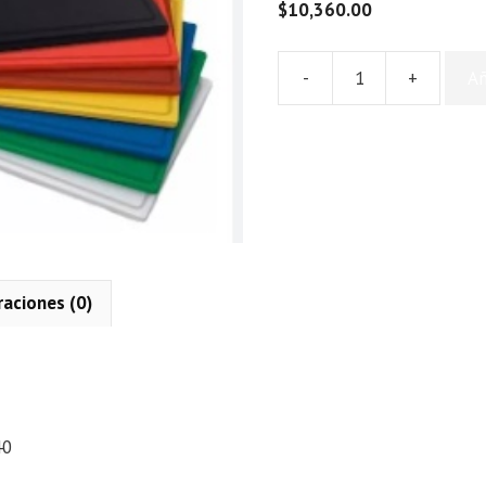
$
10,360.00
-
+
Añ
TABLA
DE
CORTE
30
X
40
cantidad
raciones (0)
n
40