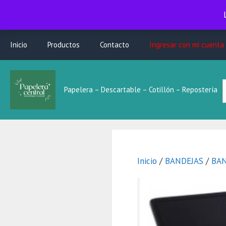
Saltar
Inicio
Productos
Contacto
Ingresar con mi cuenta
al
contenido
B
Papelera – Descartable – Cotillón – Repostería
L
Inicio
/
BANDEJAS
/
BAN