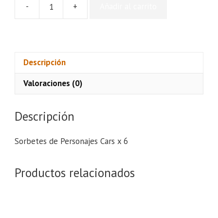
-
+
Añadir al carrito
Sorbetes
de
Personajes
Cars
x
Descripción
6
Valoraciones (0)
cantidad
Descripción
Sorbetes de Personajes Cars x 6
Productos relacionados