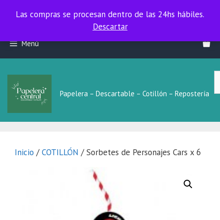
Las compras se procesan dentro de las 24hs hábiles.
Las compras se procesan dentro de las 24hs hábiles.
Descartar
Saltar
Menú
al
contenido
B
L
Papelera – Descartable – Cotillón – Repostería
Inicio
/
COTILLÓN
/ Sorbetes de Personajes Cars x 6