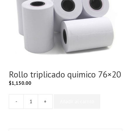
Rollo triplicado quimico 76×20
$
1,150.00
-
+
Añadir al carrito
Rollo
triplicado
quimico
76x20