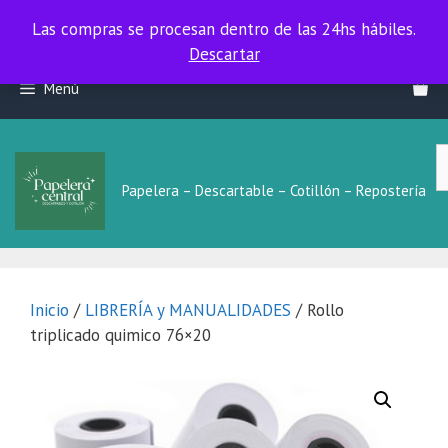
Las compras se procesan dentro de las 24hs hábiles.
Las compras se procesan dentro de las 24hs hábiles.
Descartar
Saltar
Menú
al
contenido
B
L
Papelera – Descartable – Cotillón – Repostería
Inicio
/
LIBRERÍA y MANUALIDADES
/ Rollo
triplicado quimico 76×20