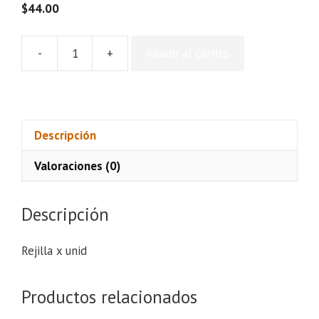
$
44.00
-
+
Añadir al carrito
Rejilla
x
unid
cantidad
Descripción
Valoraciones (0)
Descripción
Rejilla x unid
Productos relacionados