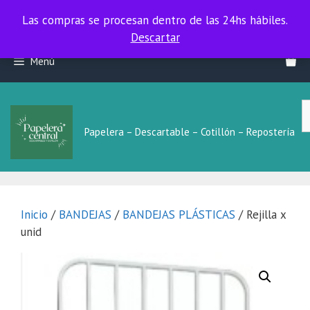
Las compras se procesan dentro de las 24hs hábiles.
Las compras se procesan dentro de las 24hs hábiles.
Descartar
Saltar
Menú
al
contenido
B
L
Papelera – Descartable – Cotillón – Repostería
Inicio
/
BANDEJAS
/
BANDEJAS PLÁSTICAS
/ Rejilla x
unid