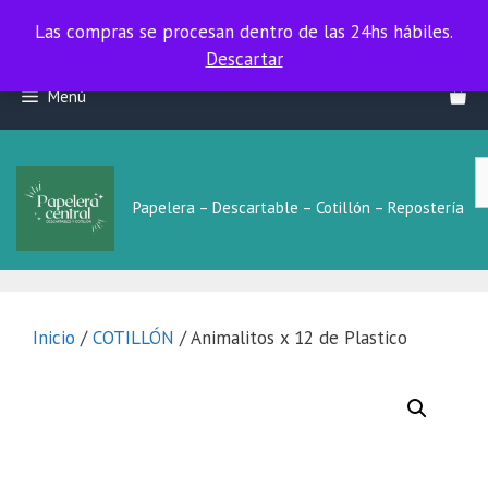
Las compras se procesan dentro de las 24hs hábiles.
Las compras se procesan dentro de las 24hs hábiles.
Descartar
Saltar
Menú
al
contenido
B
L
Papelera – Descartable – Cotillón – Repostería
Inicio
/
COTILLÓN
/ Animalitos x 12 de Plastico