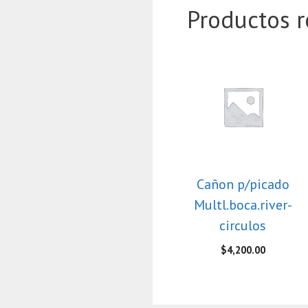
Productos r
Cañon p/picado
Multl.boca.river-
circulos
$
4,200.00