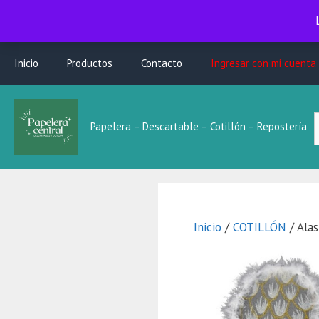
Saltar
Inicio
Productos
Contacto
Ingresar con mi cuenta
al
contenido
B
Papelera – Descartable – Cotillón – Repostería
L
Inicio
/
COTILLÓN
/ Alas