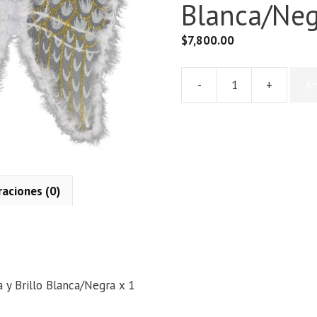
Blanca/Neg
$
7,800.00
-
+
Añ
Alas
de
Angel
con
pluma
y
raciones (0)
Brillo
Blanca/Negra
x
n
1
cantidad
 y Brillo Blanca/Negra x 1