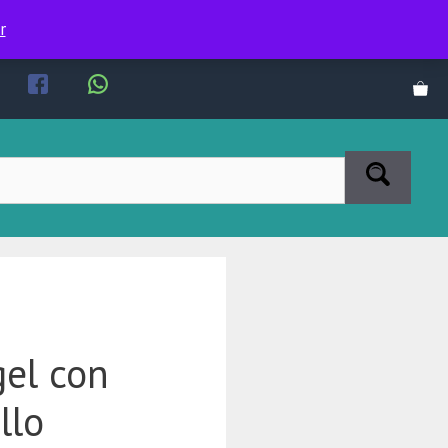
r
gel con
llo