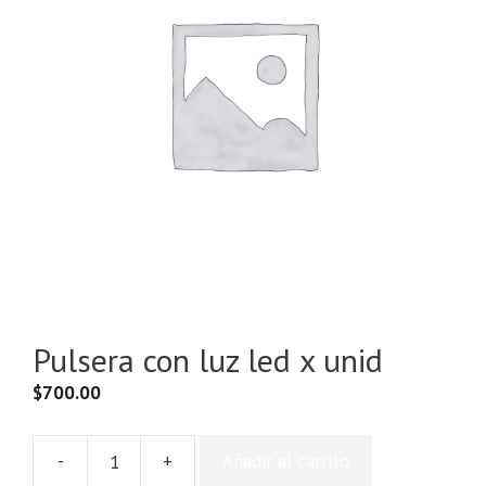
Pulsera con luz led x unid
$
700.00
-
+
Añadir al carrito
Pulsera