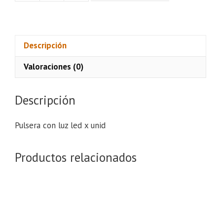
con
luz
led
x
Descripción
unid
Valoraciones (0)
cantidad
Descripción
Pulsera con luz led x unid
Productos relacionados