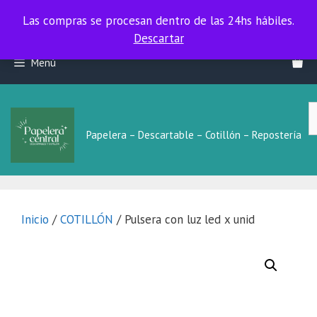
Las compras se procesan dentro de las 24hs hábiles.
Las compras se procesan dentro de las 24hs hábiles.
Descartar
Saltar
Menú
al
contenido
B
L
Papelera – Descartable – Cotillón – Repostería
Inicio
/
COTILLÓN
/ Pulsera con luz led x unid