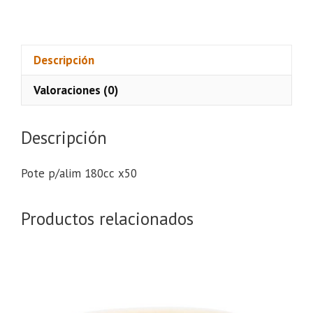
p/alim
180cc
x50
cantidad
Descripción
Valoraciones (0)
Descripción
Pote p/alim 180cc x50
Productos relacionados