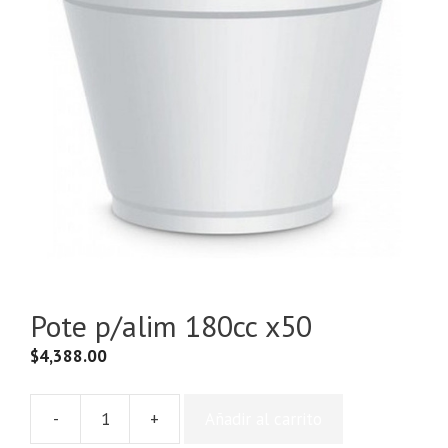
Pote p/alim 180cc x50
$
4,388.00
-
+
Añadir al carrito
Pote