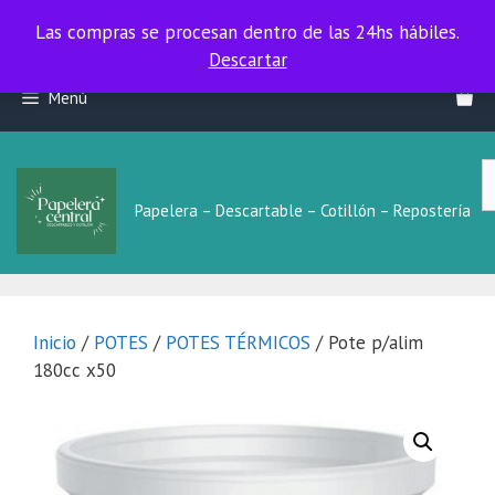
Las compras se procesan dentro de las 24hs hábiles.
Las compras se procesan dentro de las 24hs hábiles.
Descartar
Saltar
Menú
al
contenido
B
L
Papelera – Descartable – Cotillón – Repostería
Inicio
/
POTES
/
POTES TÉRMICOS
/ Pote p/alim
180cc x50