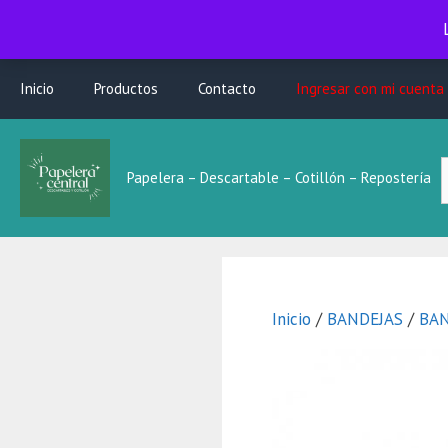
Saltar
Inicio
Productos
Contacto
Ingresar con mi cuenta
al
contenido
B
Papelera – Descartable – Cotillón – Repostería
L
Inicio
/
BANDEJAS
/
BAN