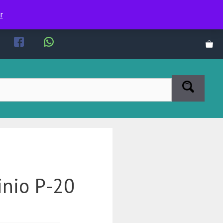
r
inio P-20