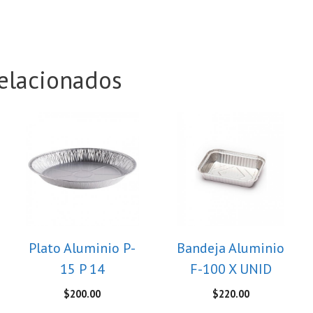
elacionados
Plato Aluminio P-
Bandeja Aluminio
15 P 14
F-100 X UNID
$
200.00
$
220.00