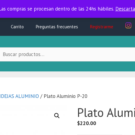
Las compras se procesan dentro de las 24hs hábiles.
Las compras se procesan dentro de las 24hs hábiles.
Descarta
Carrito
Preguntas frecuentes
Registrarme
uscar
ocal:
DEJAS ALUMINIO
/ Plato Aluminio P-20
Plato Alum
$
220.00