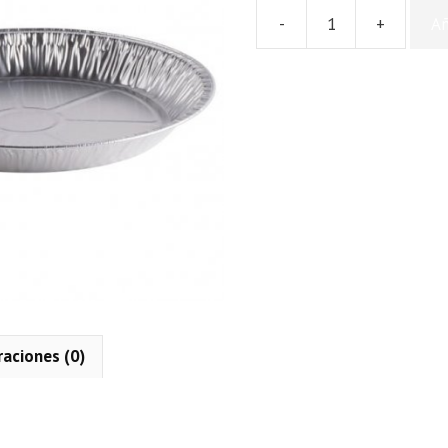
-
+
Añ
Plato
Aluminio
P-
20
cantidad
raciones (0)
n