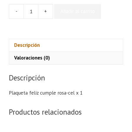
-
+
Añadir al carrito
Plaqueta
feliz
cumple
rosa-
cel
Descripción
x
Valoraciones (0)
1
cantidad
Descripción
Plaqueta feliz cumple rosa-cel x 1
Productos relacionados