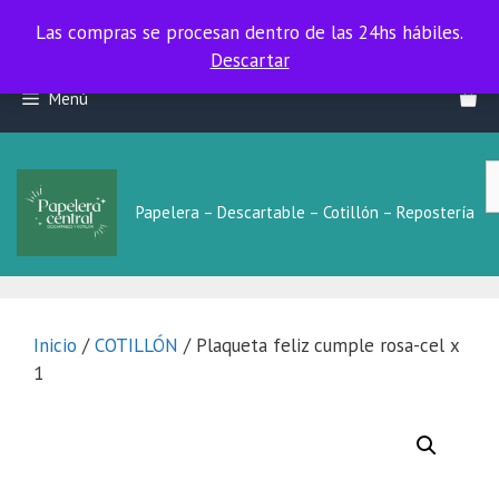
Las compras se procesan dentro de las 24hs hábiles.
Las compras se procesan dentro de las 24hs hábiles.
Descartar
Saltar
Menú
al
contenido
B
L
Papelera – Descartable – Cotillón – Repostería
Inicio
/
COTILLÓN
/ Plaqueta feliz cumple rosa-cel x
1