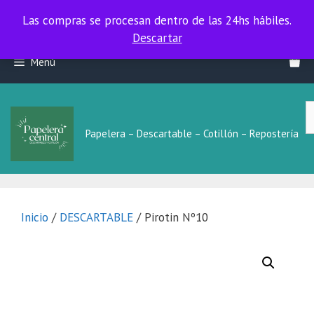
Las compras se procesan dentro de las 24hs hábiles.
Las compras se procesan dentro de las 24hs hábiles.
Descartar
Saltar
Menú
al
contenido
B
L
Papelera – Descartable – Cotillón – Repostería
Inicio
/
DESCARTABLE
/ Pirotin Nº10