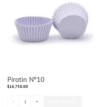
Pirotin Nº10
$
16,750.00
-
+
Añadir al carrito
Pirotin