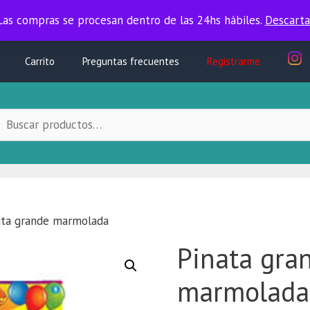
Las compras se procesan dentro de las 24hs hábiles.
Las compras se procesan dentro de las 24hs hábiles.
Descarta
Carrito
Preguntas frecuentes
Registrarme
uscar
ocal:
ata grande marmolada
Pinata gra
marmolada