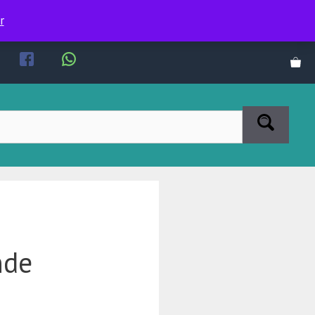
r
nde