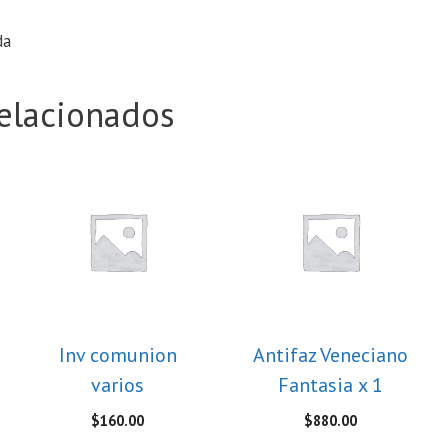
da
elacionados
Inv comunion
Antifaz Veneciano
varios
Fantasia x 1
$
160.00
$
880.00