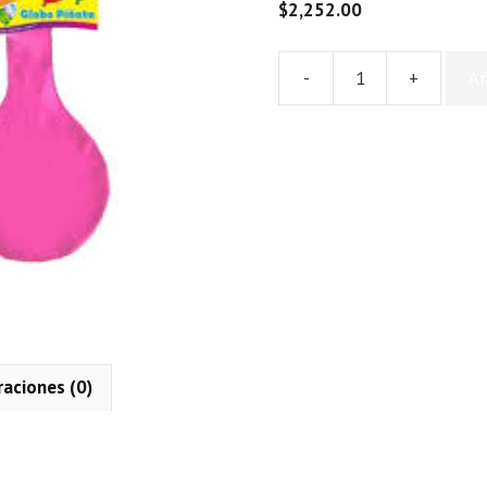
$
2,252.00
-
+
Añ
Pinata
grande
marmolada
cantidad
raciones (0)
n