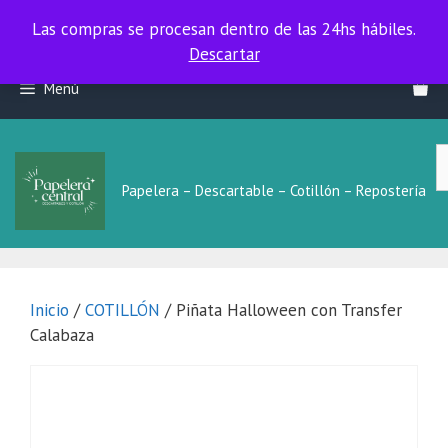
Las compras se procesan dentro de las 24hs hábiles.
Las compras se procesan dentro de las 24hs hábiles.
Descartar
Saltar
Menú
al
contenido
B
L
Papelera – Descartable – Cotillón – Repostería
Inicio
/
COTILLÓN
/ Piñata Halloween con Transfer
Calabaza