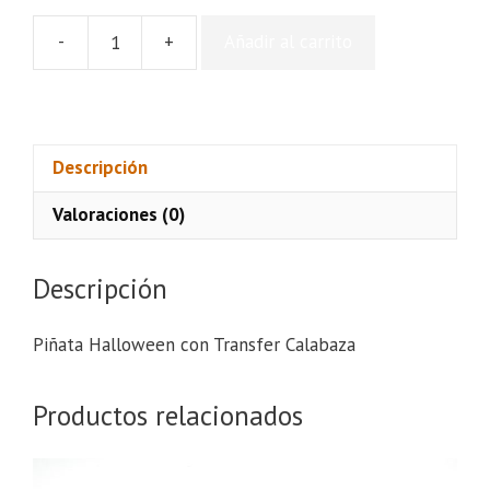
-
+
Añadir al carrito
Piñata
Halloween
con
Transfer
Calabaza
Descripción
cantidad
Valoraciones (0)
Descripción
Piñata Halloween con Transfer Calabaza
Productos relacionados