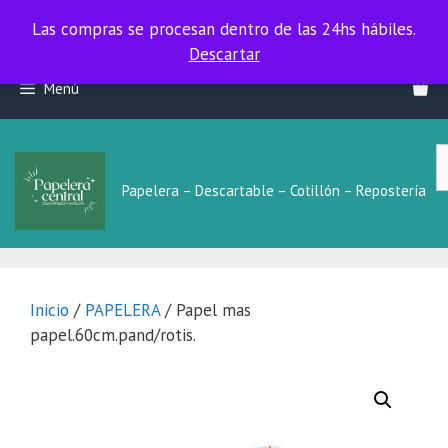
Las compras se procesan dentro de las 24hs hábiles.
Las compras se procesan dentro de las 24hs hábiles.
Descartar
Saltar
Menú
al
contenido
B
L
Papelera – Descartable – Cotillón – Repostería
Inicio
/
PAPELERA
/ Papel mas
papel.60cm.pand/rotis.