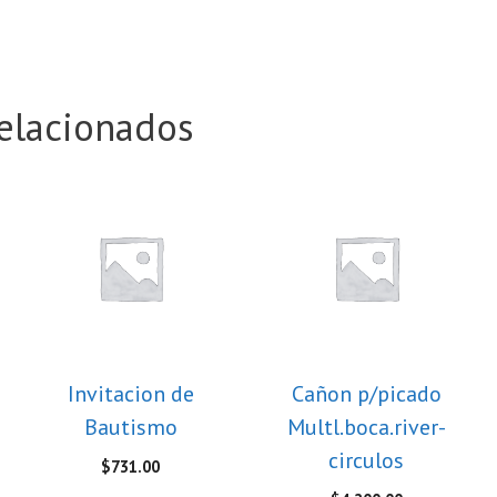
elacionados
Invitacion de
Cañon p/picado
Bautismo
Multl.boca.river-
circulos
$
731.00