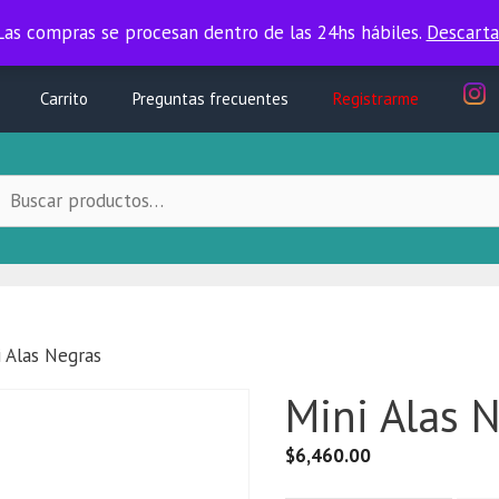
Las compras se procesan dentro de las 24hs hábiles.
Las compras se procesan dentro de las 24hs hábiles.
Descarta
Carrito
Preguntas frecuentes
Registrarme
uscar
ocal:
 Alas Negras
Mini Alas 
$
6,460.00