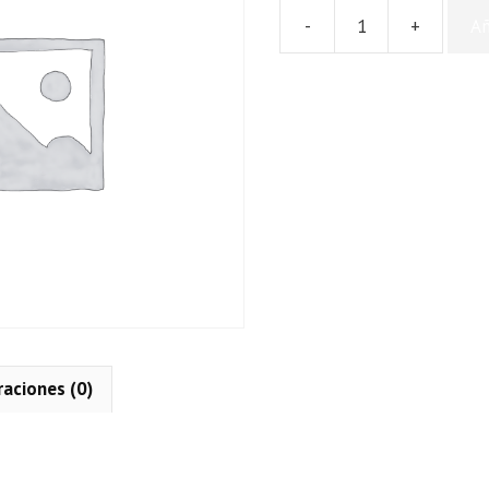
-
+
Añ
Mini
Alas
Negras
cantidad
raciones (0)
n