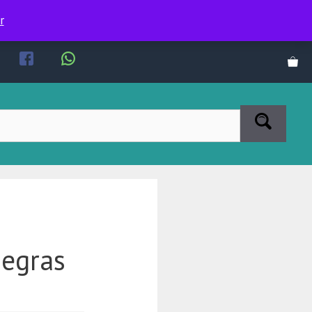
r
Negras