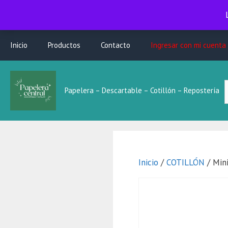
Saltar
Inicio
Productos
Contacto
Ingresar con mi cuenta
al
contenido
B
Papelera – Descartable – Cotillón – Repostería
L
Inicio
/
COTILLÓN
/ Mini