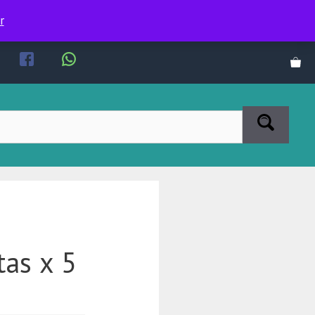
r
tas x 5