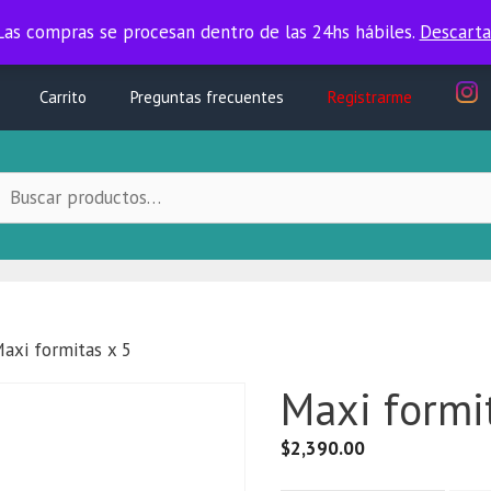
Las compras se procesan dentro de las 24hs hábiles.
Las compras se procesan dentro de las 24hs hábiles.
Descarta
Carrito
Preguntas frecuentes
Registrarme
uscar
ocal:
axi formitas x 5
Maxi formi
$
2,390.00