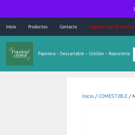
Saltar
Inicio
Productos
Contacto
Ingresar con mi cuenta
al
contenido
B
Papelera – Descartable – Cotillón – Repostería
L
Inicio
/
COMESTIBLE
/ M