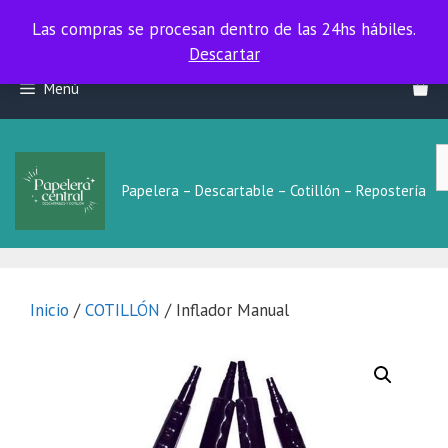
Las compras se procesan dentro de las 24hs hábiles.
Las compras se procesan dentro de las 24hs hábiles.
Descartar
Saltar
Menú
al
contenido
B
L
Papelera – Descartable – Cotillón – Repostería
Inicio
/
COTILLÓN
/ Inflador Manual