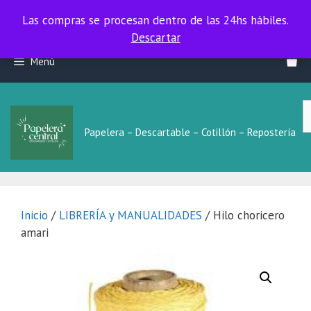
Las compras se procesan dentro de las 24hs hábiles.
Las compras se procesan dentro de las 24hs hábiles.
Descartar
Saltar
Menú
al
contenido
B
L
Papelera – Descartable – Cotillón – Repostería
Inicio
/
LIBRERÍA y MANUALIDADES
/ Hilo choricero
amari