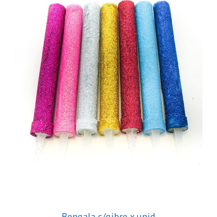
Bengala c/gibre x unid