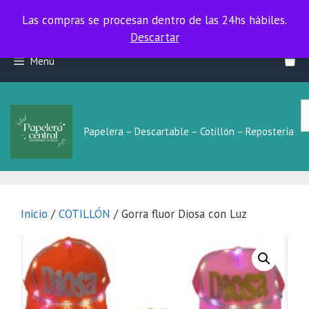
Las compras se procesan dentro de las 24hs hábiles.
Las compras se procesan dentro de las 24hs hábiles.
Descartar
Saltar
Menú
al
contenido
B
L
Papelera – Descartable – Cotillón – Repostería
Inicio
/
COTILLÓN
/ Gorra fluor Diosa con Luz