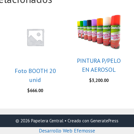
PINTURA P/PELO
EN AEROSOL
Foto BOOTH 20
unid
$
3,200.00
$
666.00
© 2026 Papelera Central
• Creado con
GeneratePress
Desarrollo Web Efemosse