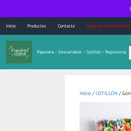
Saltar
Inicio
Productos
Contacto
Ingresar con mi cuenta
al
contenido
B
Papelera – Descartable – Cotillón – Repostería
L
Inicio
/
COTILLÓN
/ Gom