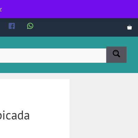
r
picada