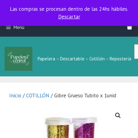
Las compras se procesan dentro de las 24hs hábiles.
Las compras se procesan dentro de las 24hs hábiles.
Descartar
Saltar
Menú
al
contenido
B
L
Papelera – Descartable – Cotillón – Repostería
Inicio
/
COTILLÓN
/ Gibre Grueso Tubito x 1unid