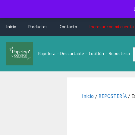
Saltar
Inicio
Productos
Contacto
Ingresar con mi cuenta
al
contenido
B
Papelera – Descartable – Cotillón – Repostería
L
Inicio
/
REPOSTERÍA
/ E