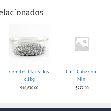
elacionados
Confites Plateados
Cort. Caliz Com
x 1kg
Mini
$
10,630.00
$
272.00