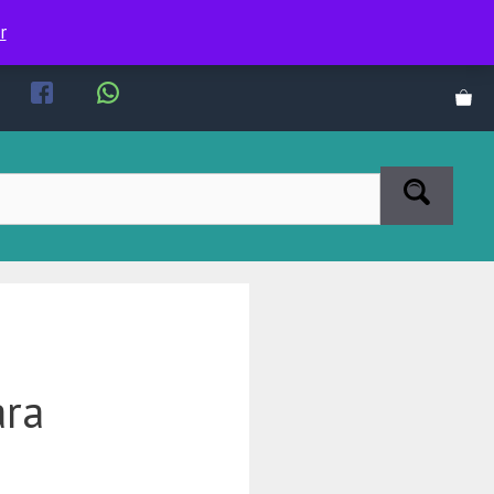
r
ara