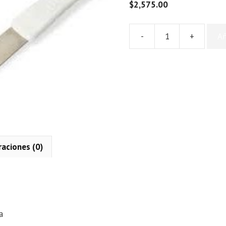
$
2,575.00
-
+
Añ
Espatula
para
Reposteria
cantidad
raciones (0)
n
a