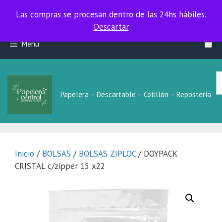
Las compras se procesan dentro de las 24hs hábiles.
Las compras se procesan dentro de las 24hs hábiles.
Descartar
Saltar
Menú
al
contenido
B
L
Papelera – Descartable – Cotillón – Repostería
Inicio
/
BOLSAS
/
BOLSAS ZIPLOC
/ DOYPACK
CRISTAL c/zipper 15 x22