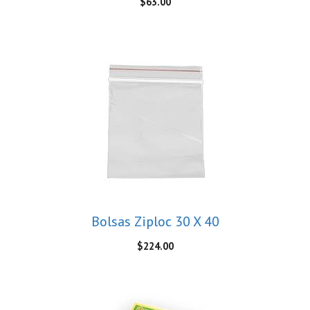
$
63.00
Bolsas Ziploc 30 X 40
$
224.00