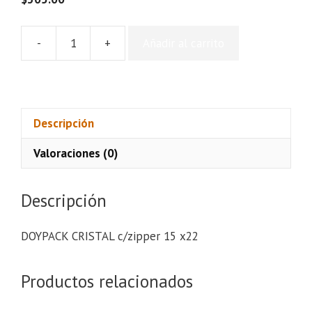
-
+
Añadir al carrito
DOYPACK
CRISTAL
c/zipper
15
x22
Descripción
cantidad
Valoraciones (0)
Descripción
DOYPACK CRISTAL c/zipper 15 x22
Productos relacionados