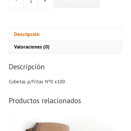
-
+
Añadir al carrito
Cubetas
p/fritas
Nº0
x100
cantidad
Descripción
Valoraciones (0)
Descripción
Cubetas p/fritas Nº0 x100
Productos relacionados