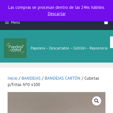
Las compras se procesan dentro de las 24hs hábiles.
Las compras se procesan dentro de las 24hs hábiles.
Descartar
Saltar
Menú
al
contenido
B
L
Papelera – Descartable – Cotillón – Repostería
Inicio
/
BANDEJAS
/
BANDEJAS CARTÓN
/ Cubetas
p/fritas Nº0 x100