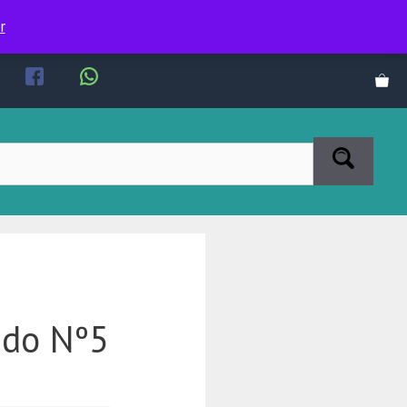
r
ndo Nº5