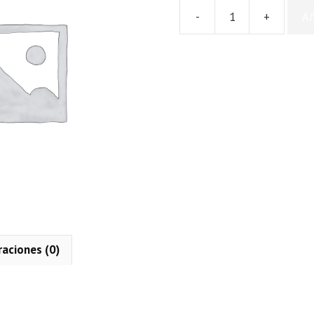
-
+
Añ
Cort.
Redondo
Nº5
cantidad
raciones (0)
n