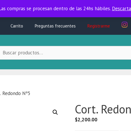
Las compras se procesan dentro de las 24hs hábiles.
Las compras se procesan dentro de las 24hs hábiles.
Descarta
Carrito
Preguntas frecuentes
Registrarme
uscar
ocal:
t. Redondo Nº5
Cort. Redo
$
2,200.00