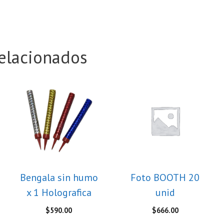
elacionados
Bengala sin humo
Foto BOOTH 20
x 1 Holografica
unid
$
590.00
$
666.00