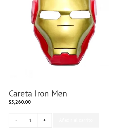
Careta Iron Men
$
5,260.00
-
+
Añadir al carrito
Careta