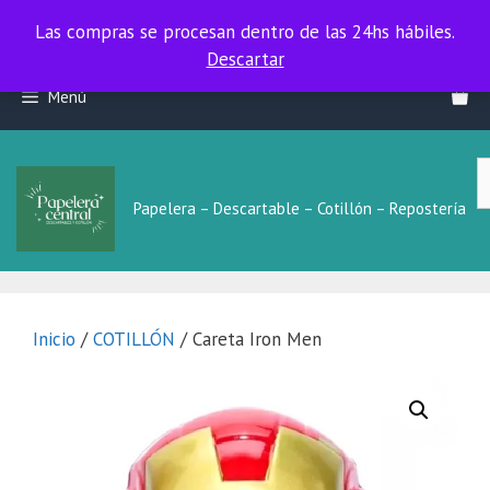
Las compras se procesan dentro de las 24hs hábiles.
Las compras se procesan dentro de las 24hs hábiles.
Descartar
Saltar
Menú
al
contenido
B
L
Papelera – Descartable – Cotillón – Repostería
Inicio
/
COTILLÓN
/ Careta Iron Men