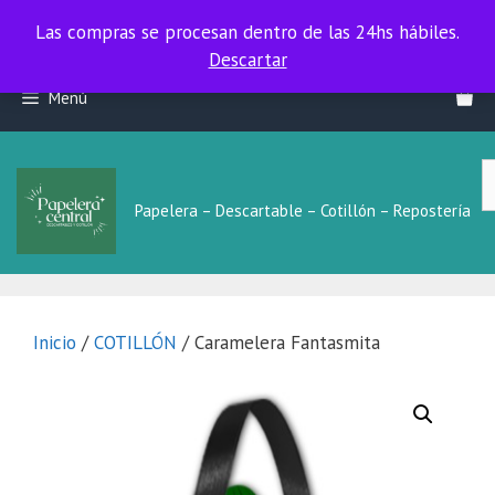
Las compras se procesan dentro de las 24hs hábiles.
Las compras se procesan dentro de las 24hs hábiles.
Descartar
Saltar
Menú
al
contenido
B
L
Papelera – Descartable – Cotillón – Repostería
Inicio
/
COTILLÓN
/ Caramelera Fantasmita