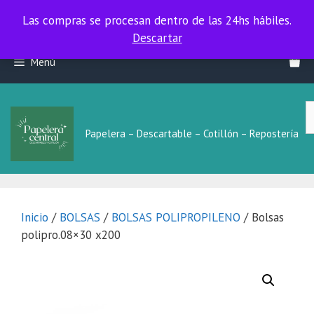
Las compras se procesan dentro de las 24hs hábiles.
Las compras se procesan dentro de las 24hs hábiles.
Descartar
Saltar
Menú
al
contenido
B
L
Papelera – Descartable – Cotillón – Repostería
Inicio
/
BOLSAS
/
BOLSAS POLIPROPILENO
/ Bolsas
polipro.08×30 x200