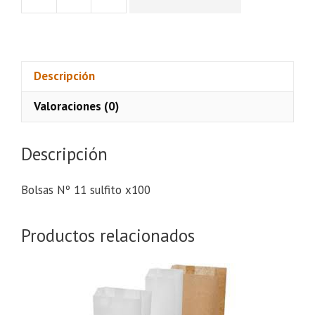
Bolsas
Nº
11
sulfito
x100
Descripción
cantidad
Valoraciones (0)
Descripción
Bolsas Nº 11 sulfito x100
Productos relacionados