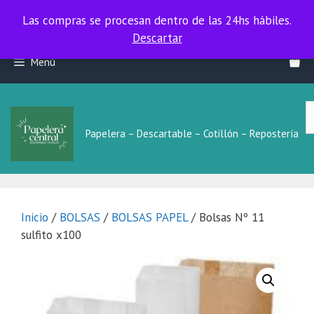
Las compras se procesan dentro de las 24hs hábiles.
Las compras se procesan dentro de las 24hs hábiles.
Descartar
Saltar
Menú
al
contenido
B
L
Papelera – Descartable – Cotillón – Repostería
Inicio
/
BOLSAS
/
BOLSAS PAPEL
/ Bolsas Nº 11
sulfito x100