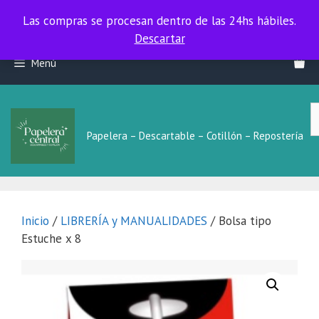
Las compras se procesan dentro de las 24hs hábiles.
Las compras se procesan dentro de las 24hs hábiles.
Descartar
Saltar
Menú
al
contenido
B
L
Papelera – Descartable – Cotillón – Repostería
Inicio
/
LIBRERÍA y MANUALIDADES
/ Bolsa tipo
Estuche x 8