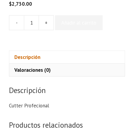
$
2,730.00
-
+
Añadir al carrito
Bolsa
tipo
Estuche
x
8
Descripción
cantidad
Valoraciones (0)
Descripción
Cutter Profecional
Productos relacionados