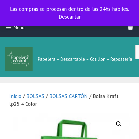
Las compras se procesan dentro de las 24hs hábiles.
Las compras se procesan dentro de las 24hs hábiles.
Descartar
Saltar
Menú
al
contenido
B
L
Papelera – Descartable – Cotillón – Repostería
Inicio
/
BOLSAS
/
BOLSAS CARTÓN
/ Bolsa Kraft
lp25 4 Color