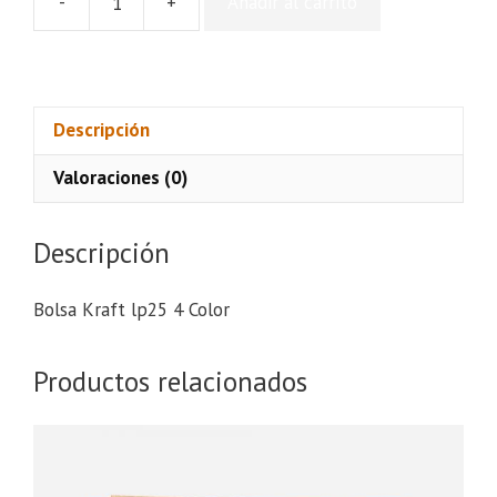
-
+
Añadir al carrito
Bolsa
Kraft
lp25
4
Color
Descripción
cantidad
Valoraciones (0)
Descripción
Bolsa Kraft lp25 4 Color
Productos relacionados