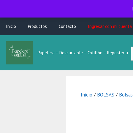
Saltar
Inicio
Productos
Contacto
Ingresar con mi cuenta
al
contenido
B
Papelera – Descartable – Cotillón – Repostería
L
Inicio
/
BOLSAS
/
Bolsa