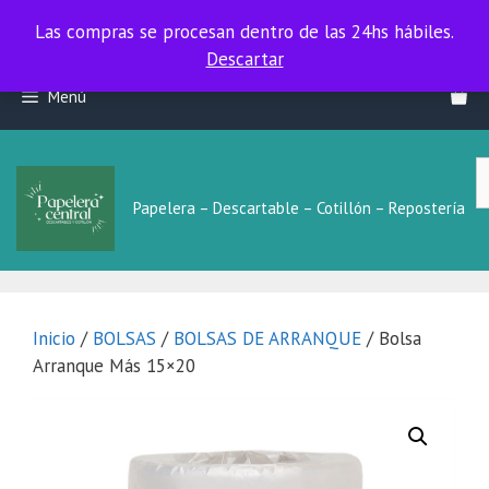
Las compras se procesan dentro de las 24hs hábiles.
Las compras se procesan dentro de las 24hs hábiles.
Descartar
Saltar
Menú
al
contenido
B
L
Papelera – Descartable – Cotillón – Repostería
Inicio
/
BOLSAS
/
BOLSAS DE ARRANQUE
/ Bolsa
Arranque Más 15×20