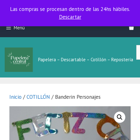
Las compras se procesan dentro de las 24hs hábiles.
Las compras se procesan dentro de las 24hs hábiles.
Descartar
Saltar
Menú
al
contenido
B
L
Papelera – Descartable – Cotillón – Repostería
Inicio
/
COTILLÓN
/ Banderin Personajes