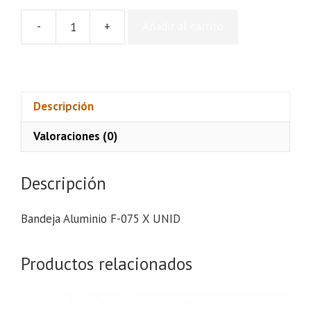
-
+
Añadir al carrito
Bandeja
Aluminio
F-
075
X
Descripción
UNID
Valoraciones (0)
cantidad
Descripción
Bandeja Aluminio F-075 X UNID
Productos relacionados