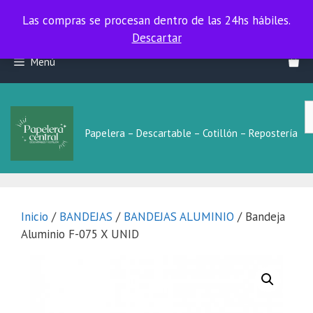
Las compras se procesan dentro de las 24hs hábiles.
Las compras se procesan dentro de las 24hs hábiles.
Descartar
Saltar
Menú
al
contenido
B
L
Papelera – Descartable – Cotillón – Repostería
Inicio
/
BANDEJAS
/
BANDEJAS ALUMINIO
/ Bandeja
Aluminio F-075 X UNID